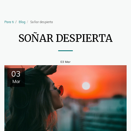
artesingulares
Para ti
Blog
Soñar despierta
SOÑAR DESPIERTA
03
Mar
03
Mar