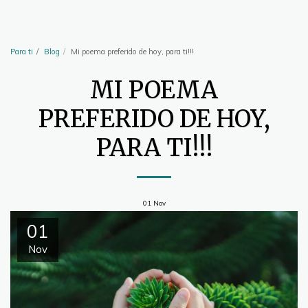
artesingulares
Para ti
Blog
Mi poema preferido de hoy, para ti!!!
MI POEMA
PREFERIDO DE HOY,
PARA TI!!!
01
Nov
01
Nov