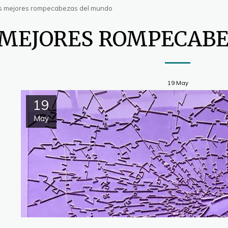
s mejores rompecabezas del mundo
 MEJORES ROMPECAB
19
May
19
May