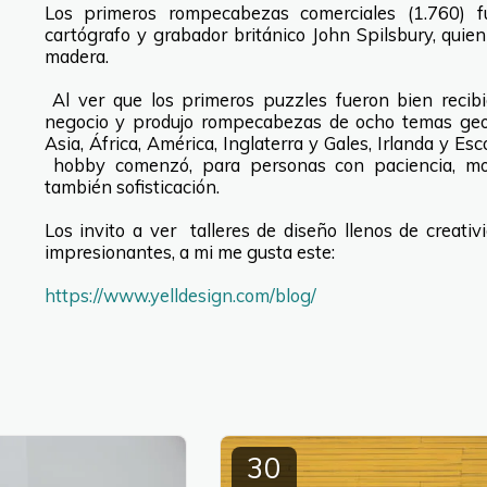
Los primeros rompecabezas comerciales (1.760) fu
cartógrafo y grabador británico John Spilsbury, quie
madera.
Al ver que los primeros puzzles fueron bien recib
negocio y produjo rompecabezas de ocho temas geog
Asia, África, América, Inglaterra y Gales, Irlanda y Es
hobby comenzó, para personas con paciencia, motri
también sofisticación.
Los invito a ver talleres de diseño llenos de creati
impresionantes, a mi me gusta este:
https://www.yelldesign.com/blog/
30