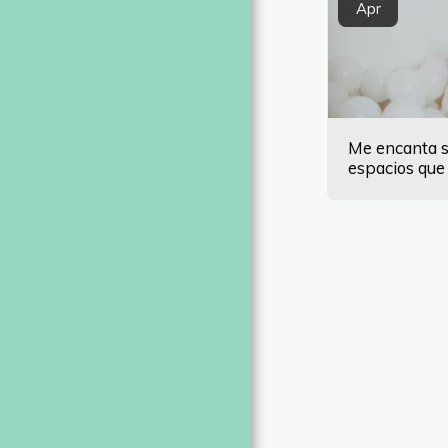
Apr
Me encanta so
espacios que
alrededor