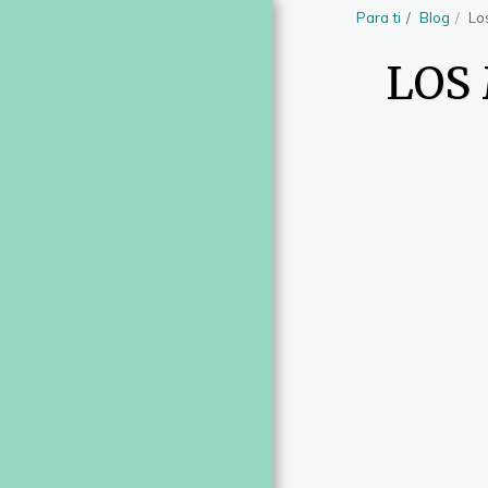
Para ti
Blog
Lo
artesingulares
LOS
PARA TI
BLOG
SOBRE NOSOTROS